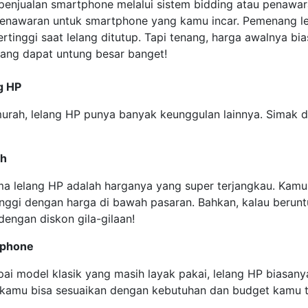
penjualan smartphone melalui sistem bidding atau penawara
penawaran untuk smartphone yang kamu incar. Pemenang le
inggi saat lelang ditutup. Tapi tenang, harga awalnya bia
luang dapat untung besar banget!
g HP
rah, lelang HP punya banyak keunggulan lainnya. Simak 
ah
ama lelang HP adalah harganya yang super terjangkau. Kam
inggi dengan harga di bawah pasaran. Bahkan, kalau berun
engan diskon gila-gilaan!
tphone
mpai model klasik yang masih layak pakai, lelang HP biasa
, kamu bisa sesuaikan dengan kebutuhan dan budget kamu 