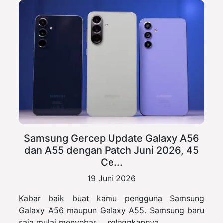
Samsung Gercep Update Galaxy A56
dan A55 dengan Patch Juni 2026, 45
Ce...
19 Juni 2026
Kabar baik buat kamu pengguna Samsung
Galaxy A56 maupun Galaxy A55. Samsung baru
saja mulai menyebar ...
selengkapnya