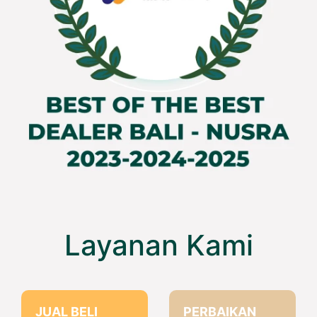
Layanan Kami
JUAL BELI
PERBAIKAN