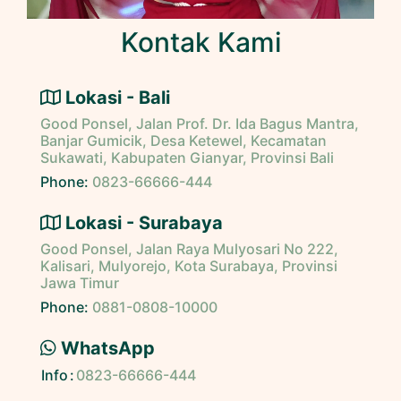
Kontak Kami
Lokasi - Bali
Good Ponsel, Jalan Prof. Dr. Ida Bagus Mantra,
Banjar Gumicik, Desa Ketewel, Kecamatan
Sukawati, Kabupaten Gianyar, Provinsi Bali
Phone:
0823-66666-444
Lokasi - Surabaya
Good Ponsel, Jalan Raya Mulyosari No 222,
Kalisari, Mulyorejo, Kota Surabaya, Provinsi
Jawa Timur
Phone:
0881-0808-10000
WhatsApp
Info
:
0823-66666-444