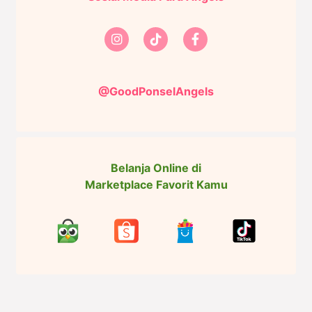
@GoodPonselAngels
Belanja Online di
Marketplace Favorit Kamu