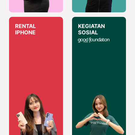
RENTAL
KEGIATAN
IPHONE
SOSIAL