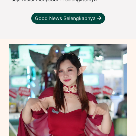
Good News Selengkapnya