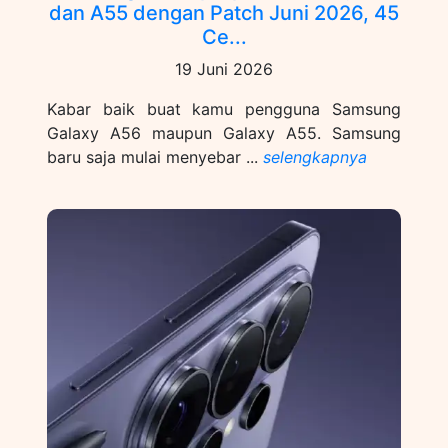
dan A55 dengan Patch Juni 2026, 45
Ce...
19 Juni 2026
Kabar baik buat kamu pengguna Samsung
Galaxy A56 maupun Galaxy A55. Samsung
baru saja mulai menyebar ...
selengkapnya