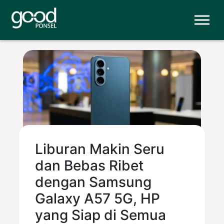
Liburan Makin Seru
dan Bebas Ribet
dengan Samsung
Galaxy A57 5G, HP
yang Siap di Semua