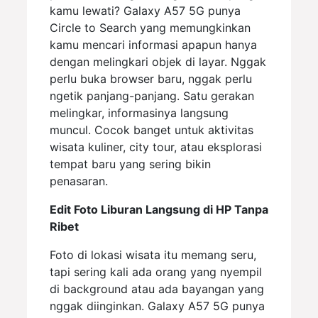
kamu lewati? Galaxy A57 5G punya
Circle to Search yang memungkinkan
kamu mencari informasi apapun hanya
dengan melingkari objek di layar. Nggak
perlu buka browser baru, nggak perlu
ngetik panjang-panjang. Satu gerakan
melingkar, informasinya langsung
muncul. Cocok banget untuk aktivitas
wisata kuliner, city tour, atau eksplorasi
tempat baru yang sering bikin
penasaran.
Edit Foto Liburan Langsung di HP Tanpa
Ribet
Foto di lokasi wisata itu memang seru,
tapi sering kali ada orang yang nyempil
di background atau ada bayangan yang
nggak diinginkan. Galaxy A57 5G punya