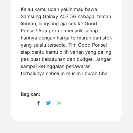
Kalau kamu udah yakin mau bawa
Samsung Galaxy A57 5G sebagai teman
liburan, langsung aja cek ke Good
Ponsel! Ada promo menarik setiap
harinya dengan harga termurah dan stok
yang selalu tersedia. Tim Good Ponsel
siap bantu kamu pilih varian yang paling
pas buat kebutuhan dan budget. Jangan
sampai ketinggalan penawaran
terbaiknya sebelum musim liburan tiba!
Bagikan: