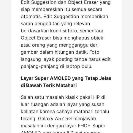
Edit Suggestion dan Object Eraser yang
siap membereskan itu semua secara
otomatis. Edit Suggestion memberikan
saran pengeditan yang relevan
berdasarkan kondisi foto, sementara
Object Eraser bisa menghapus objek
atau orang yang mengganggu dari
gambar dalam hitungan detik. Foto
langsung layak posting tanpa harus edit
panjang-panjang di laptop dulu.
Layar Super AMOLED yang Tetap Jelas
di Bawah Terik Matahari
Salah satu masalah klasik pakai HP di
luar ruangan adalah layar yang susah
keliatan karena cahaya matahari terlalu
terang. Galaxy A57 5G menjawab
masalah ini dengan layar FHD+ Super
AMOLED berukuran 6,7 inci dengan