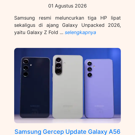
01 Agustus 2026
Samsung resmi meluncurkan tiga HP lipat
sekaligus di ajang Galaxy Unpacked 2026,
yaitu Galaxy Z Fold ...
selengkapnya
Samsung Gercep Update Galaxy A56