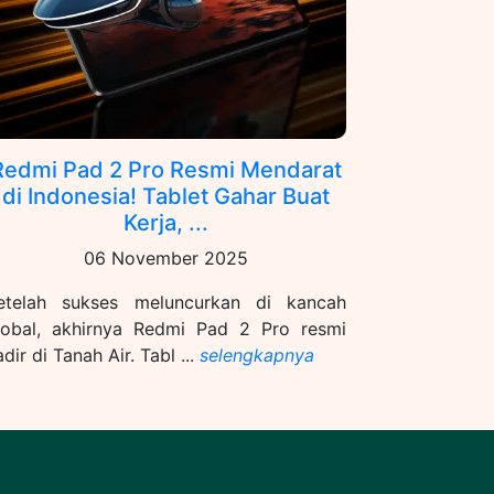
Redmi Pad 2 Pro Resmi Mendarat
di Indonesia! Tablet Gahar Buat
Kerja, ...
06 November 2025
etelah sukses meluncurkan di kancah
lobal, akhirnya Redmi Pad 2 Pro resmi
dir di Tanah Air. Tabl ...
selengkapnya