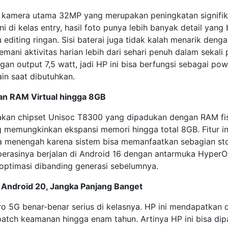
 kamera utama 32MP yang merupakan peningkatan signifika
ni di kelas entry, hasil foto punya lebih banyak detail yang
 editing ringan. Sisi baterai juga tidak kalah menarik den
ni aktivitas harian lebih dari sehari penuh dalam sekali p
ngan output 7,5 watt, jadi HP ini bisa berfungsi sebagai po
in saat dibutuhkan.
an RAM Virtual hingga 8GB
an chipset Unisoc T8300 yang dipadukan dengan RAM fis
ng memungkinkan ekspansi memori hingga total 8GB. Fitur i
ga menengah karena sistem bisa memanfaatkan sebagian sto
rasinya berjalan di Android 16 dengan antarmuka HyperO
roptimasi dibanding generasi sebelumnya.
Android 20, Jangka Panjang Banget
Pro 5G benar-benar serius di kelasnya. HP ini mendapatka
atch keamanan hingga enam tahun. Artinya HP ini bisa di