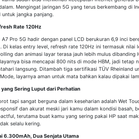
dalam. Mengingat jaringan 5G yang terus berkembang di Ind
l untuk jangka panjang.
efresh Rate 120Hz
i A7 Pro 5G hadir dengan panel LCD berukuran 6,9 inci ber
 Di kelas entry level, refresh rate 120Hz ini termasuk nilai
rolling dan animasi layar terasa jauh lebih mulus dibanding
layarnya bisa mencapai 800 nits di mode HBM, jadi tetap n
tahari langsung. Ditambah tiga sertifikasi TÜV Rheinland un
t Mode, layarnya aman untuk mata bahkan kalau dipakai lam
yang Sering Luput dari Perhatian
sorot tapi sangat berguna dalam keseharian adalah Wet Touc
sponsif dan akurat meski jari kamu dalam kondisi basah, b
mpactful, terutama buat kamu yang sering pakai HP saat mak
dak selalu kering.
i 6.300mAh, Dua Senjata Utama