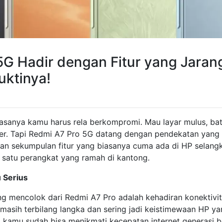
5G Hadir dengan Fitur yang Jaran
uktinya!
biasanya kamu harus rela berkompromi. Mau layar mulus, bat
r. Tapi Redmi A7 Pro 5G datang dengan pendekatan yang b
n sekumpulan fitur yang biasanya cuma ada di HP selangk
satu perangkat yang ramah di kantong.
u Serius
g mencolok dari Redmi A7 Pro adalah kehadiran konektivita
asih terbilang langka dan sering jadi keistimewaan HP yan
kamu sudah bisa menikmati kecepatan internet generasi b