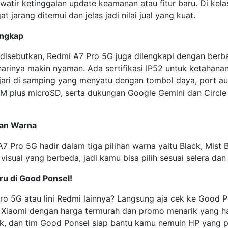
atir ketinggalan update keamanan atau fitur baru. Di kela
t jarang ditemui dan jelas jadi nilai jual yang kuat.
engkap
disebutkan, Redmi A7 Pro 5G juga dilengkapi dengan berb
arinya makin nyaman. Ada sertifikasi IP52 untuk ketahanan
 jari di samping yang menyatu dengan tombol daya, port 
 SIM plus microSD, serta dukungan Google Gemini dan Circle
han Warna
 A7 Pro 5G hadir dalam tiga pilihan warna yaitu Black, Mist 
visual yang berbeda, jadi kamu bisa pilih sesuai selera dan
ru di Good Ponsel!
ro 5G atau lini Redmi lainnya? Langsung aja cek ke Good P
 Xiaomi dengan harga termurah dan promo menarik yang had
ik, dan tim Good Ponsel siap bantu kamu nemuin HP yang p