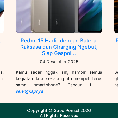
e
Redmi 15 Hadir dengan Baterai
Raksasa dan Charging Ngebut,
Siap Gaspol...
04 Desember 2025
a.
Kamu sadar nggak sih, hampir semua
S
ni
kegiatan kita sekarang itu nempel terus
g
..
sama smartphone? Bangun t ...
ha
selengkapnya
Copyright ©
Good Ponsel
2026
All Rights Reserved