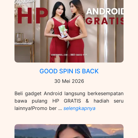
GOOD SPIN IS BACK
30 Mei 2026
Beli gadget Android langsung berkesempatan
bawa pulang HP GRATIS & hadiah seru
lainnya!Promo ber ...
selengkapnya