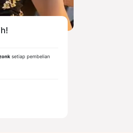
h!
zonk
setiap pembelian