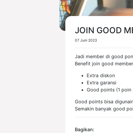
JOIN GOOD M
07 Juni 2023
Jadi member di good pons
Benefit join good membe
Extra diskon
Extra garansi
Good points (1 poin 
Good points bisa digunai
Semakin banyak good poi
Bagikan: