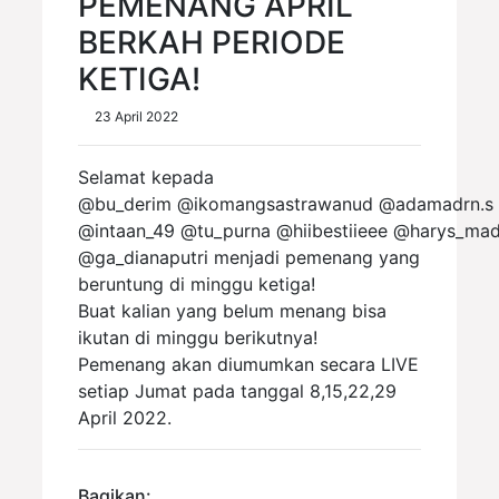
PEMENANG APRIL
BERKAH PERIODE
KETIGA!
23 April 2022
Selamat kepada
@bu_derim @ikomangsastrawanud @adamadrn.s
@intaan_49 @tu_purna @hiibestiieee @harys_ma
@ga_dianaputri menjadi pemenang yang
beruntung di minggu ketiga!
Buat kalian yang belum menang bisa
ikutan di minggu berikutnya!
Pemenang akan diumumkan secara LIVE
setiap Jumat pada tanggal 8,15,22,29
April 2022.
Bagikan: