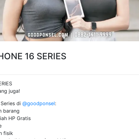
HONE 16 SERIES
ERIES
ang juga!
Series di
@goodponsel
:
n barang
ah HP Gratis
e
 fisik