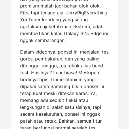
premium malah jadi bahan olok-olok.
Eits, tapi tenang aja! JerryRigEverything,
YouTuber kondang yang sering
ngelakuin uji ketahanan ekstrem, udah
membuktikan kalau Galaxy S25 Edge ini
nggak sembarangan.
Dalam videonya, ponsel ini menjalani tes
gores, pembakaran, dan yang paling
ditunggu-tunggu, tes tekuk alias bend
test. Hasilnya? Luar biasa! Meskipun
bodinya tipis, frame titanium yang
dipakai sama Samsung bikin ponsel ini
tetap kuat meski ditekan keras. Ya,
memang ada sedikit fleksi atau
lengkungan di salah satu sisinya, tapi
secara keseluruhan, ponsel ini nggak
patah atau retak. Bahkan, semua fitur
tetap berfungsi normal setelah tes!