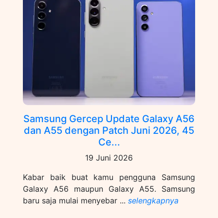
Samsung Gercep Update Galaxy A56
dan A55 dengan Patch Juni 2026, 45
Ce...
19 Juni 2026
Kabar baik buat kamu pengguna Samsung
Galaxy A56 maupun Galaxy A55. Samsung
baru saja mulai menyebar ...
selengkapnya