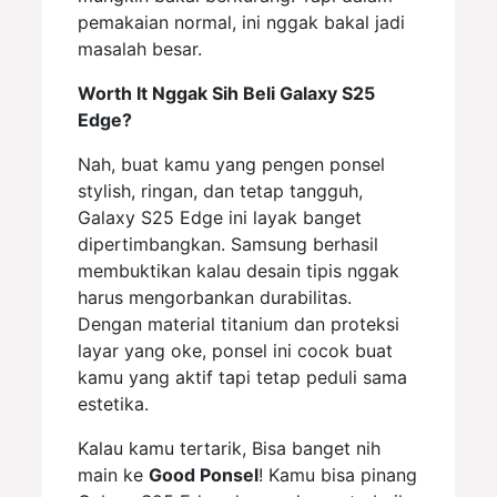
pemakaian normal, ini nggak bakal jadi
masalah besar.
Worth It Nggak Sih Beli Galaxy S25
Edge?
Nah, buat kamu yang pengen ponsel
stylish, ringan, dan tetap tangguh,
Galaxy S25 Edge ini layak banget
dipertimbangkan. Samsung berhasil
membuktikan kalau desain tipis nggak
harus mengorbankan durabilitas.
Dengan material titanium dan proteksi
layar yang oke, ponsel ini cocok buat
kamu yang aktif tapi tetap peduli sama
estetika.
Kalau kamu tertarik, Bisa banget nih
main ke
Good Ponsel
! Kamu bisa pinang