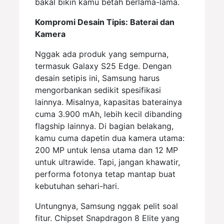
bakal bikin kamu betah berlama-lama.
Kompromi Desain Tipis: Baterai dan
Kamera
Nggak ada produk yang sempurna,
termasuk Galaxy S25 Edge. Dengan
desain setipis ini, Samsung harus
mengorbankan sedikit spesifikasi
lainnya. Misalnya, kapasitas baterainya
cuma 3.900 mAh, lebih kecil dibanding
flagship lainnya. Di bagian belakang,
kamu cuma dapetin dua kamera utama:
200 MP untuk lensa utama dan 12 MP
untuk ultrawide. Tapi, jangan khawatir,
performa fotonya tetap mantap buat
kebutuhan sehari-hari.
Untungnya, Samsung nggak pelit soal
fitur. Chipset Snapdragon 8 Elite yang