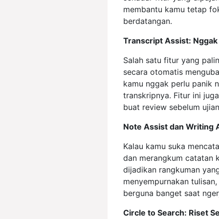
membantu kamu tetap foku
berdatangan.
Transcript Assist: Ngga
Salah satu fitur yang pal
secara otomatis mengubah
kamu nggak perlu panik ng
transkripnya. Fitur ini ju
buat review sebelum ujian
Note Assist dan Writing 
Kalau kamu suka mencata
dan merangkum catatan ka
dijadikan rangkuman yang 
menyempurnakan tulisan, 
berguna banget saat ngerj
Circle to Search: Riset S