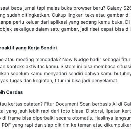
 saat baca jurnal tapi malas buka browser baru? Galaxy S26
g sudah ditingkatkan. Cukup lingkari teks atau gambar di l
anpa perlu keluar dari aplikasi yang sedang kamu buka. Di 
bjek sekaligus dalam satu gambar, jadi riset cepat bisa dil
aktif yang Kerja Sendiri
ine atau meeting mendadak? Now Nudge hadir sebagai fitur
kan konteks aktivitas kamu. Sistem ini bisa membaca situa
ahkan sebelum kamu menyadari sendiri bahwa kamu butuhn
yak tugas dan kegiatan, fitur ini bisa jadi penyelamat.
ih Cerdas
tau kertas catatan? Fitur Document Scan berbasis AI di Ga
al yang jauh lebih rapi dari foto biasa. Distorsi, lipatan ker
 di frame bisa diperbaiki secara otomatis. Hasilnya langsu
e PDF yang rapi dan siap dikirim ke teman atau dikumpulka