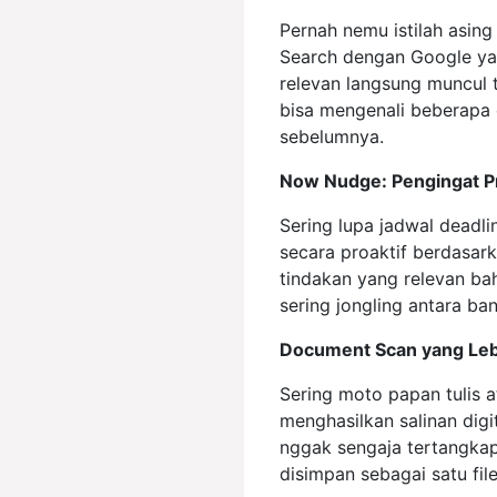
Pernah nemu istilah asing
Search dengan Google yan
relevan langsung muncul t
bisa mengenali beberapa o
sebelumnya.
Now Nudge: Pengingat Pro
Sering lupa jadwal deadl
secara proaktif berdasar
tindakan yang relevan b
sering jongling antara ban
Document Scan yang Leb
Sering moto papan tulis a
menghasilkan salinan digit
nggak sengaja tertangkap
disimpan sebagai satu fil