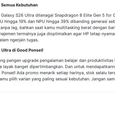
k Semua Kebutuhan
tu, Galaxy S26 Ultra ditenagai Snapdragon 8 Elite Gen 5 for
U hingga 19% dan NPU hingga 39% dibanding generasi seb
us tanpa lag, bahkan saat kamu multitasking berat dengan ba
anajemen termalnya juga dioptimalkan agar HP tetap nyama
alam ngerjain tugas.
Ultra di Good Ponsel!
g pengen upgrade pengalaman belajar dan produktivitas k
a layak banget dipertimbangkan. Dan untuk mendapatkanny
Ponsel! Ada promo menarik setiap harinya, stok selalu ter
amu pilih varian yang paling sesuai kebutuhan. Jangan sam