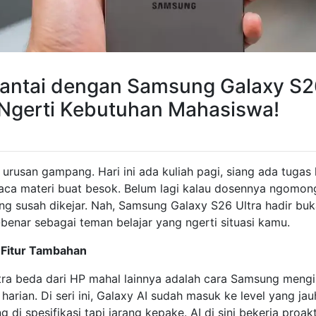
Santai dengan Samsung Galaxy S26
Ngerti Kebutuhan Mahasiswa!
urusan gampang. Hari ini ada kuliah pagi, siang ada tugas 
aca materi buat besok. Belum lagi kalau dosennya ngomon
ang susah dikejar. Nah, Samsung Galaxy S26 Ultra hadir b
r-benar sebagai teman belajar yang ngerti situasi kamu.
 Fitur Tambahan
tra beda dari HP mahal lainnya adalah cara Samsung mengi
arian. Di seri ini, Galaxy AI sudah masuk ke level yang jau
 di spesifikasi tapi jarang kepake. AI di sini bekerja proakti